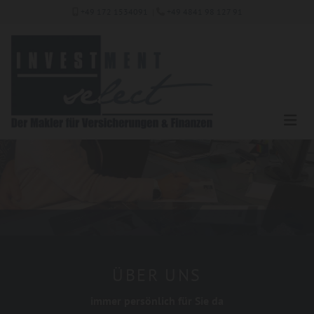
Zum Inhalt springen
+49 172 1534091
|
+49 4841 98 127 91


ÜBER UNS
immer persönlich für Sie da